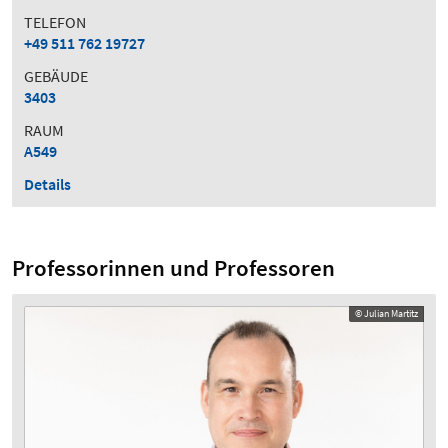
TELEFON
+49 511 762 19727
GEBÄUDE
3403
RAUM
A549
Details
Professorinnen und Professoren
© Julian Martitz