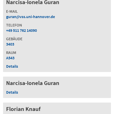
Narcisa-Ionela Guran
E-MAIL
guran
vss.uni-hannover.de
TELEFON
+49 511 762 14090
GEBÄUDE
3403
RAUM
A543
Details
Narcisa-Ionela Guran
Details
Florian Knauf